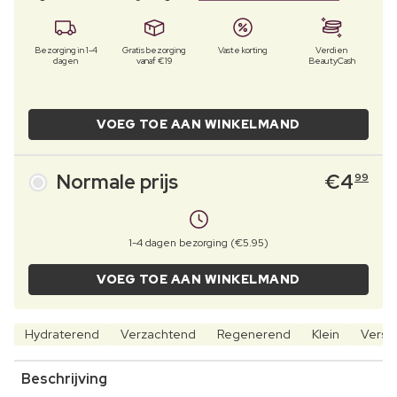
Bezorging in 1-4
Gratis bezorging
Vaste korting
Verdien
dagen
vanaf €19
BeautyCash
VOEG TOE AAN WINKELMAND
Normale prijs
€
4
99
1-4 dagen bezorging (€5.95)
VOEG TOE AAN WINKELMAND
Hydraterend
Verzachtend
Regenerend
Klein
Verst
Beschrijving