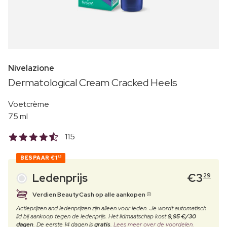
Nivelazione
Dermatological Cream Cracked Heels
Voetcrème
75 ml
115
BESPAAR
€1
70
Ledenprijs
€
3
29
Verdien BeautyCash op alle aankopen
Actieprijzen and ledenprijzen zijn alleen voor leden. Je wordt automatisch
lid bij aankoop tegen de ledenprijs. Het lidmaatschap kost
9,95 €/30
dagen
. De eerste 14 dagen is
gratis
.
Lees meer over de voordelen.