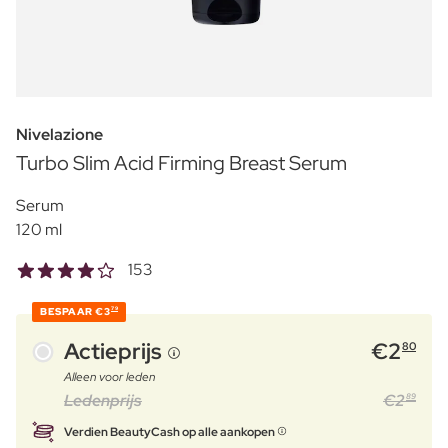
Nivelazione
Turbo Slim Acid Firming Breast Serum
Serum
120 ml
153
BESPAAR
€3
79
Actieprijs
€
2
80
Alleen voor leden
Ledenprijs
€
2
89
Verdien BeautyCash op alle aankopen