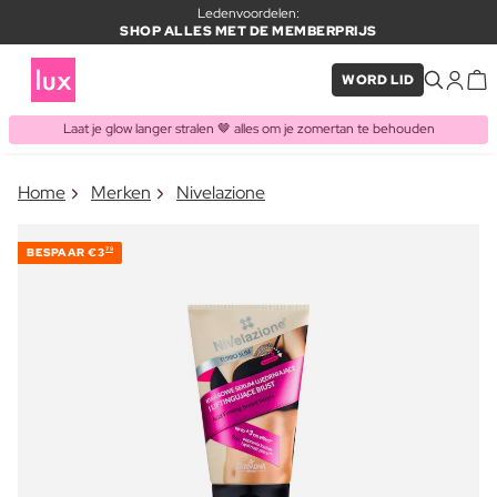
Ledenvoordelen:
SHOP ALLES MET DE MEMBERPRIJS
WORD LID
Laat je glow langer stralen 🤎 alles om je zomertan te behouden
×
Home
Merken
Nivelazione
ITEM TOEGEVOEGD AAN
Vaak samen gekocht met
WINKELMAND
BESPAAR
€3
79