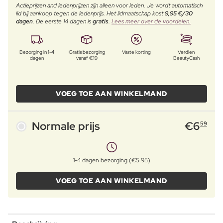
Actieprijzen and ledenprijzen zijn alleen voor leden. Je wordt automatisch
lid bij aankoop tegen de ledenprijs. Het lidmaatschap kost
9,95 €/30
dagen
. De eerste 14 dagen is
gratis
.
Lees meer over de voordelen.
Bezorging in 1-4
Gratis bezorging
Vaste korting
Verdien
dagen
vanaf €19
BeautyCash
VOEG TOE AAN WINKELMAND
Normale prijs
€
6
59
1-4 dagen bezorging (€5.95)
VOEG TOE AAN WINKELMAND