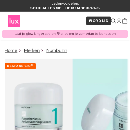
Ledenvoordelen:
SHOP ALLES MET DE MEMBERPRIJS
WORD LID
Laat je glow langer stralen 🤎 alles om je zomertan te behouden
×
Home
Merken
Numbuzin
ITEM TOEGEVOEGD AAN
Vaak samen gekocht met
WINKELMAND
BESPAAR
€10
50