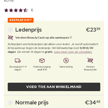
80 ml
6
BESPAAR
€10
50
Ledenprijs
€
23
99
Verdien BeautyCash op alle aankopen
Actieprijzen and ledenprijzen zijn alleen voor leden. Je wordt automatisch
lid bij aankoop tegen de ledenprijs. Het lidmaatschap kost
9,95 €/30
dagen
. De eerste 14 dagen is
gratis
.
Lees meer over de voordelen.
Bezorging in 1-4
Gratis bezorging
Vaste korting
Verdien
dagen
vanaf €19
BeautyCash
VOEG TOE AAN WINKELMAND
Normale prijs
€
34
49