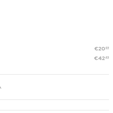
€
20
69
€
42
49
n.