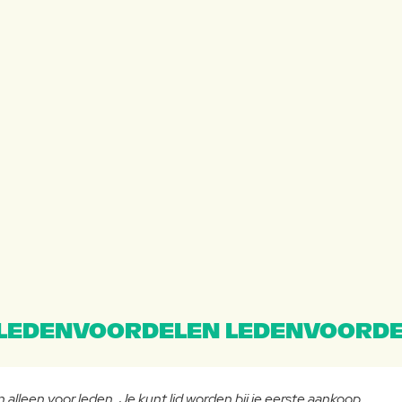
LEDENVOORDELEN LEDENVOORDE
 alleen voor leden. Je kunt lid worden bij je eerste aankoop.