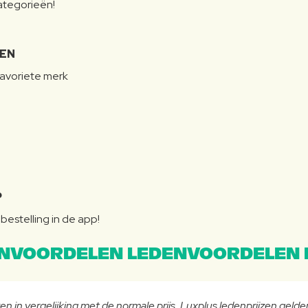
categorieën!
LEN
favoriete merk
P
bestelling in de app!
NVOORDELEN LEDENVOORDELEN 
n in vergelijking met de normale prijs. Luxplus ledenprijzen gelden