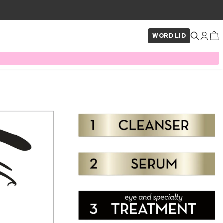
WORD LID
×