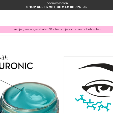
Ledenvoordelen:
SHOP ALLES MET DE MEMBERPRIJS
Laat je glow langer stralen 🤎 alles om je zomertan te behouden
ITEM TOEGEVOEGD AAN WINKELMAND
Vaak samen gekocht met