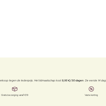
j aankoop tegen de ledenprijs. Het lidmaatschap kost
9,95 €/30 dagen
. De eerste 14 dag
Gratis bezorging vanaf €19
Vaste korting