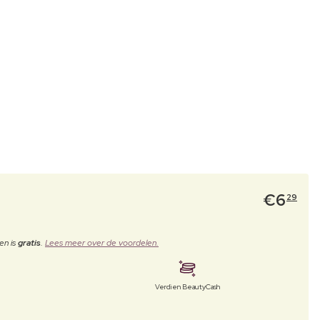
€
6
29
en is
gratis
.
Lees meer over de voordelen.
Verdien BeautyCash