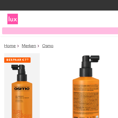
Home
Merken
Osmo
BESPAAR
€7
70