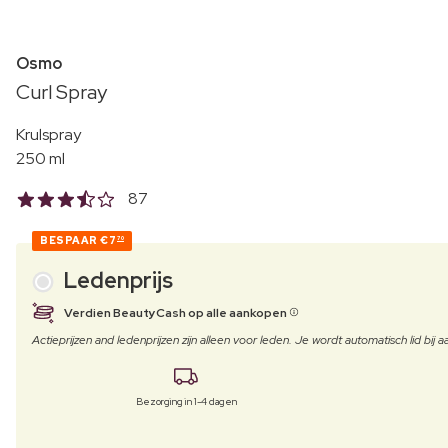
Osmo
Curl Spray
Krulspray
250 ml
87
BESPAAR
€7
70
Ledenprijs
Verdien BeautyCash op alle aankopen
Actieprijzen and ledenprijzen zijn alleen voor leden. Je wordt automatisch lid bi
Bezorging in 1-4 dagen