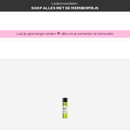
Ledenvoordelen:
SHOP ALLES MET DE MEMBERPRIJS
Laat je glow langer stralen 🤎 alles om je zomertan te behouden
ITEM TOEGEVOEGD AAN WINKELMAND
Vaak samen gekocht met