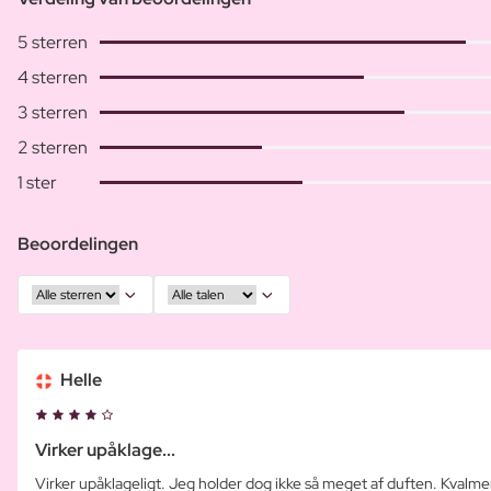
5 sterren
4 sterren
3 sterren
2 sterren
1 ster
Beoordelingen
Helle
Virker upåklage...
Virker upåklageligt. Jeg holder dog ikke så meget af duften. Kvalm