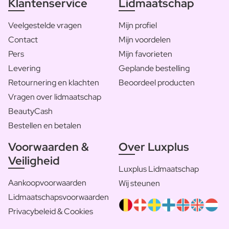
Klantenservice
Lidmaatschap
Veelgestelde vragen
Mijn profiel
Contact
Mijn voordelen
Pers
Mijn favorieten
Levering
Geplande bestelling
Retournering en klachten
Beoordeel producten
Vragen over lidmaatschap
BeautyCash
Bestellen en betalen
Voorwaarden &
Over Luxplus
Veiligheid
Luxplus Lidmaatschap
Aankoopvoorwaarden
Wij steunen
Lidmaatschapsvoorwaarden
Privacybeleid & Cookies