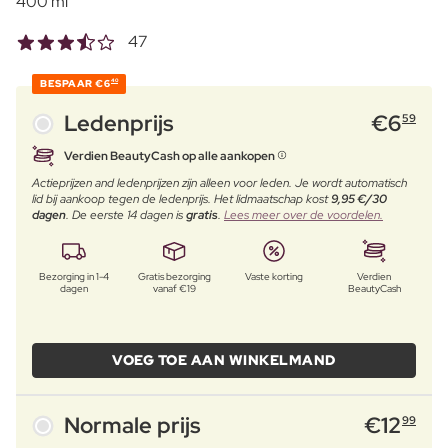
400 ml
47
BESPAAR
€6
40
Ledenprijs
€
6
59
Verdien BeautyCash op alle aankopen
Actieprijzen and ledenprijzen zijn alleen voor leden. Je wordt automatisch
lid bij aankoop tegen de ledenprijs. Het lidmaatschap kost
9,95 €/30
dagen
. De eerste 14 dagen is
gratis
.
Lees meer over de voordelen.
Bezorging in 1-4
Gratis bezorging
Vaste korting
Verdien
dagen
vanaf €19
BeautyCash
VOEG TOE AAN WINKELMAND
Normale prijs
€
12
99