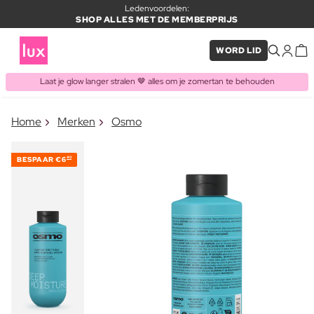
Ledenvoordelen:
SHOP ALLES MET DE MEMBERPRIJS
WORD LID
Laat je glow langer stralen 🤎 alles om je zomertan te behouden
×
Home
Merken
Osmo
ITEM TOEGEVOEGD AAN
Vaak samen gekocht met
WINKELMAND
BESPAAR
€6
40