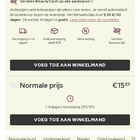
Verdien BeautyCash op alle aankopen
Actieprijzen and ledenprijzen zijn alleen voor leden. Je wordt automatisch
lid bij aankoop tegen de ledenprijs. Het lidmaatschap kost
9,95 €/30
dagen
. De eerste 14 dagen is
gratis
.
Lees meer over de voordelen.
Bezorging in 1-4
Gratis bezorging
Vaste korting
Verdien
dagen
vanaf €19
BeautyCash
VOEG TOE AAN WINKELMAND
Normale prijs
€
15
99
1-4 dagen bezorging (€5.95)
VOEG TOE AAN WINKELMAND
Normale huid
Hydraterend
Poriën
Glad makend
Der