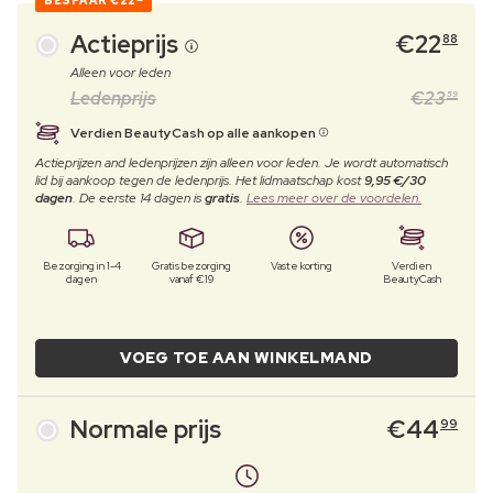
BESPAAR
€22
Actieprijs
€
22
88
Alleen voor leden
Ledenprijs
€
23
59
Verdien BeautyCash op alle aankopen
Actieprijzen and ledenprijzen zijn alleen voor leden. Je wordt automatisch
lid bij aankoop tegen de ledenprijs. Het lidmaatschap kost
9,95 €/30
dagen
. De eerste 14 dagen is
gratis
.
Lees meer over de voordelen.
Bezorging in 1-4
Gratis bezorging
Vaste korting
Verdien
dagen
vanaf €19
BeautyCash
VOEG TOE AAN WINKELMAND
Normale prijs
€
44
99