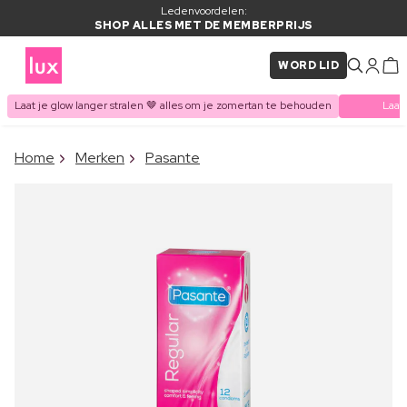
Ledenvoordelen:
SHOP ALLES MET DE MEMBERPRIJS
WORD LID
Laat je glow langer stralen 🤎 alles om je zomertan te behouden
Laat
×
Home
Merken
Pasante
ITEM TOEGEVOEGD AAN
Vaak samen gekocht met
WINKELMAND