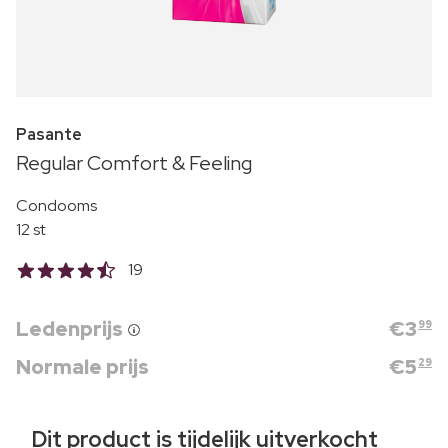
Pasante
Regular Comfort & Feeling
Condooms
12 st
19
Ledenprijs
€
3
99
Normale prijs
€
5
29
Dit product is tijdelijk uitverkocht