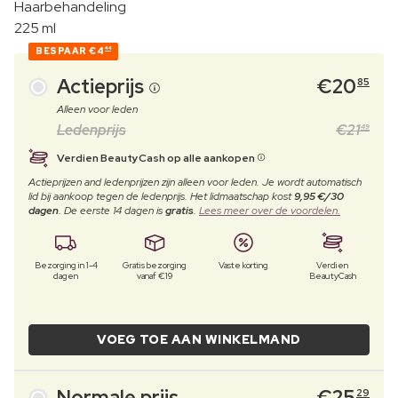
Haarbehandeling
225 ml
BESPAAR
€4
44
Actieprijs
€
20
85
Alleen voor leden
Ledenprijs
€
21
49
Verdien BeautyCash op alle aankopen
Actieprijzen and ledenprijzen zijn alleen voor leden. Je wordt automatisch
lid bij aankoop tegen de ledenprijs. Het lidmaatschap kost
9,95 €/30
dagen
. De eerste 14 dagen is
gratis
.
Lees meer over de voordelen.
Bezorging in 1-4
Gratis bezorging
Vaste korting
Verdien
dagen
vanaf €19
BeautyCash
VOEG TOE AAN WINKELMAND
Normale prijs
€
25
29