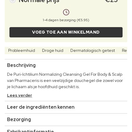
1-4 dagen bezorging (€5.95)
VOEG TOE AAN WINKELMAND
Probleemhuid
Droge huid
Dermatologisch getest
Rege
Beschrijving
De Puri-Ichtilium Normalizing Cleansing Gel For Body & Scalp
van Pharmaceris is een veelzijdige douchegel die zowel voor
je lichaam als je hoofdhuid geschikt is.
Lees verder
Leer de ingrediënten kennen
Bezorging
Fabrikantinformatie