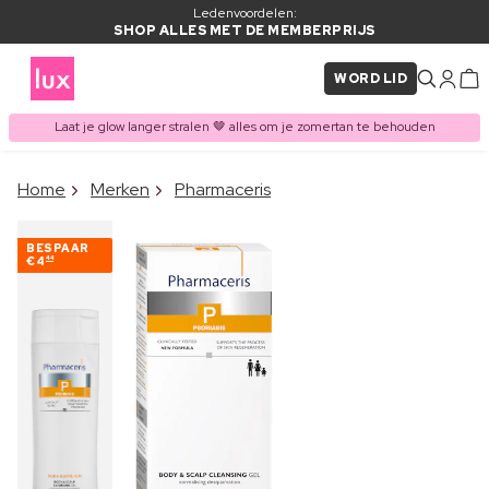
Ledenvoordelen:
SHOP ALLES MET DE MEMBERPRIJS
WORD LID
Laat je glow langer stralen 🤎 alles om je zomertan te behouden
×
Home
Merken
Pharmaceris
ITEM TOEGEVOEGD AAN
Vaak samen gekocht met
WINKELMAND
BESPAAR
€4
44