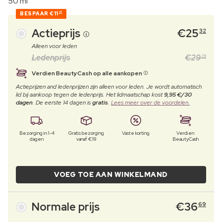
50 ml
BESPAAR
€11
37
Actieprijs
€
25
32
Alleen voor leden
Ledenprijs
€
29
79
Verdien BeautyCash op alle aankopen
Actieprijzen and ledenprijzen zijn alleen voor leden. Je wordt automatisch
lid bij aankoop tegen de ledenprijs. Het lidmaatschap kost
9,95 €/30
dagen
. De eerste 14 dagen is
gratis
.
Lees meer over de voordelen.
Bezorging in 1-4
Gratis bezorging
Vaste korting
Verdien
dagen
vanaf €19
BeautyCash
VOEG TOE AAN WINKELMAND
Normale prijs
€
36
69