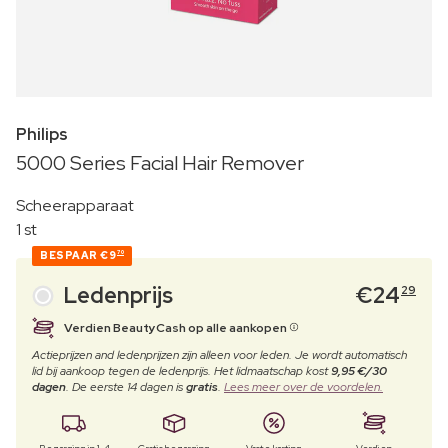
Philips
5000 Series Facial Hair Remover
Scheerapparaat
1 st
BESPAAR
€9
70
Ledenprijs
€
24
29
Verdien BeautyCash op alle aankopen
Actieprijzen and ledenprijzen zijn alleen voor leden. Je wordt automatisch
lid bij aankoop tegen de ledenprijs. Het lidmaatschap kost
9,95 €/30
dagen
. De eerste 14 dagen is
gratis
.
Lees meer over de voordelen.