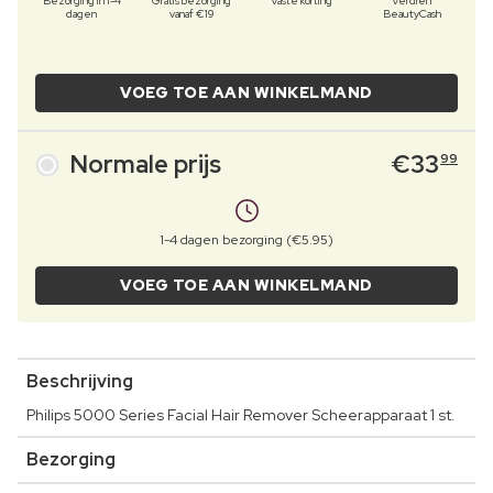
Bezorging in 1-4
Gratis bezorging
Vaste korting
Verdien
dagen
vanaf €19
BeautyCash
VOEG TOE AAN WINKELMAND
Normale prijs
€
33
99
1-4 dagen bezorging (€5.95)
VOEG TOE AAN WINKELMAND
Beschrijving
Philips 5000 Series Facial Hair Remover Scheerapparaat 1 st.
Bezorging