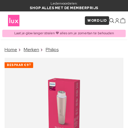
Ledenvoordelen:
SHOP ALLES MET DE MEMBERPRIJS
WORD LID
Laat je glow langer stralen 🤎 alles om je zomertan te behouden
×
Home
Merken
Philips
ITEM TOEGEVOEGD AAN
Vaak samen gekocht met
WINKELMAND
BESPAAR
€9
70