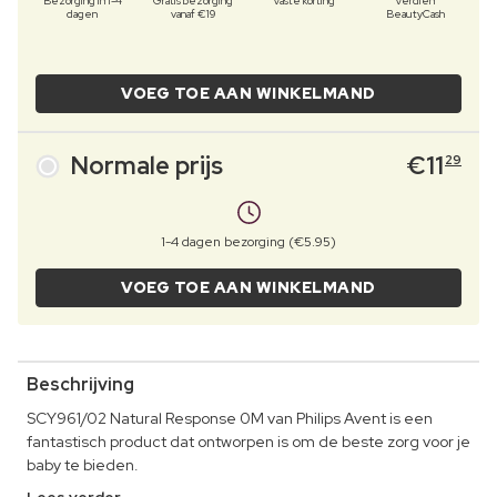
Bezorging in 1-4
Gratis bezorging
Vaste korting
Verdien
dagen
vanaf €19
BeautyCash
VOEG TOE AAN WINKELMAND
Normale prijs
€
11
29
1-4 dagen bezorging (€5.95)
VOEG TOE AAN WINKELMAND
Beschrijving
SCY961/02 Natural Response 0M van Philips Avent is een
fantastisch product dat ontworpen is om de beste zorg voor je
baby te bieden.