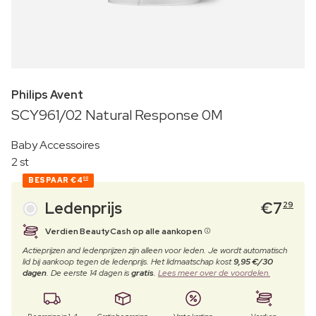
Philips Avent
SCY961/02 Natural Response 0M
Baby Accessoires
2 st
BESPAAR
€4
00
Ledenprijs
€
7
29
Verdien BeautyCash op alle aankopen
Actieprijzen and ledenprijzen zijn alleen voor leden. Je wordt automatisch
lid bij aankoop tegen de ledenprijs. Het lidmaatschap kost
9,95 €/30
dagen
. De eerste 14 dagen is
gratis
.
Lees meer over de voordelen.