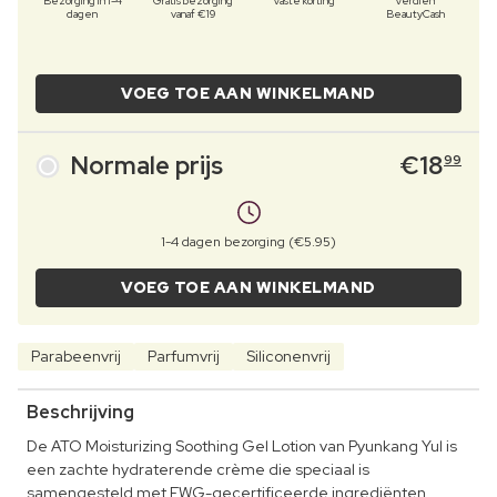
Bezorging in 1-4
Gratis bezorging
Vaste korting
Verdien
dagen
vanaf €19
BeautyCash
VOEG TOE AAN WINKELMAND
Normale prijs
€
18
99
1-4 dagen bezorging (€5.95)
VOEG TOE AAN WINKELMAND
Parabeenvrij
Parfumvrij
Siliconenvrij
Beschrijving
De ATO Moisturizing Soothing Gel Lotion van Pyunkang Yul is
een zachte hydraterende crème die speciaal is
samengesteld met EWG-gecertificeerde ingrediënten.