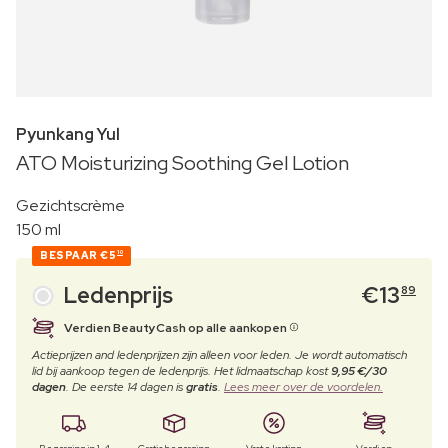
Pyunkang Yul
ATO Moisturizing Soothing Gel Lotion
Gezichtscrème
150 ml
BESPAAR
€5
10
Ledenprijs
€
13
89
Verdien BeautyCash op alle aankopen
Actieprijzen and ledenprijzen zijn alleen voor leden. Je wordt automatisch
lid bij aankoop tegen de ledenprijs. Het lidmaatschap kost
9,95 €/30
dagen
. De eerste 14 dagen is
gratis
.
Lees meer over de voordelen.