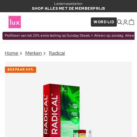
Ledenvoordelen:
SHOP ALLES MET DE MEMBERPRIJS
WORD LID
Profiteer van tot 25% extra korting op Sunday Steals ⚡ Alleen op zondag. Alleen
×
Home
Merken
Radical
ITEM TOEGEVOEGD AAN
Vaak samen gekocht met
WINKELMAND
BESPAAR
65%