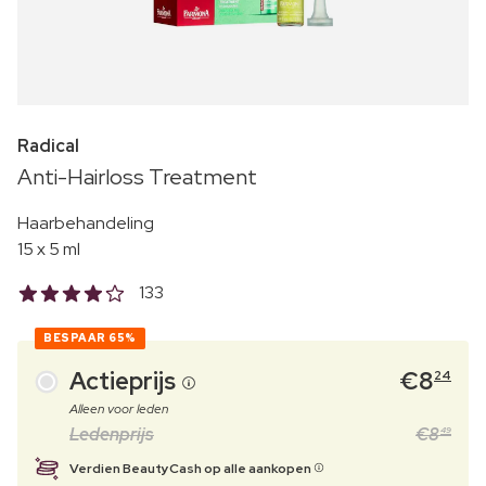
Radical
Anti-Hairloss Treatment
Haarbehandeling
15 x 5 ml
133
BESPAAR
65%
Actieprijs
€
8
24
Alleen voor leden
Ledenprijs
€
8
49
Verdien BeautyCash op alle aankopen