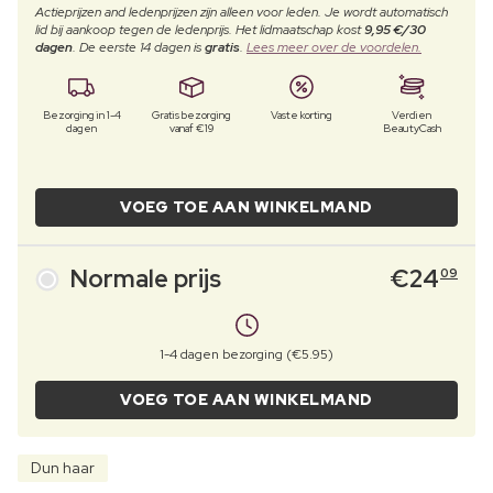
Actieprijzen and ledenprijzen zijn alleen voor leden. Je wordt automatisch
lid bij aankoop tegen de ledenprijs. Het lidmaatschap kost
9,95 €/30
dagen
. De eerste 14 dagen is
gratis
.
Lees meer over de voordelen.
Bezorging in 1-4
Gratis bezorging
Vaste korting
Verdien
dagen
vanaf €19
BeautyCash
VOEG TOE AAN WINKELMAND
Normale prijs
€
24
09
1-4 dagen bezorging (€5.95)
VOEG TOE AAN WINKELMAND
Dun haar