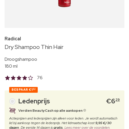
Radical
Dry Shampoo Thin Hair
Droogshampoo
180 ml
76
BESPAAR
€1
60
Ledenprijs
€
6
29
Verdien BeautyCash op alle aankopen
Actieprijzen and ledenprijzen zijn alleen voor leden. Je wordt automatisch
lid bij aankoop tegen de ledenprijs. Het lidmaatschap kost
9,95 €/30
dagen
. De eerste 14 dagen is
gratis
.
Lees meer over de voordelen.