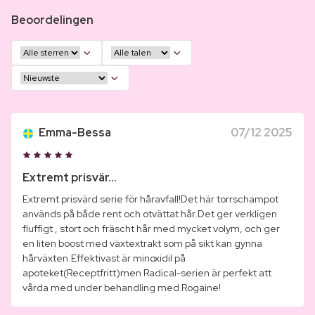
Beoordelingen
Emma-Bessa
07/12 2025
Extremt prisvär...
Extremt prisvärd serie för håravfall!Det här torrschampot
används på både rent och otvättat hår.Det ger verkligen
fluffigt , stort och fräscht hår med mycket volym, och ger
en liten boost med växtextrakt som på sikt kan gynna
hårväxten.Effektivast är minoxidil på
apoteket(Receptfritt)men Radical-serien är perfekt att
vårda med under behandling med Rogaine!