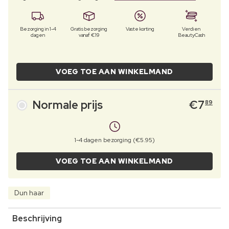
Bezorging in 1-4
Gratis bezorging
Vaste korting
Verdien
dagen
vanaf €19
BeautyCash
VOEG TOE AAN WINKELMAND
Normale prijs
€
7
89
1-4 dagen bezorging (€5.95)
VOEG TOE AAN WINKELMAND
Dun haar
Beschrijving