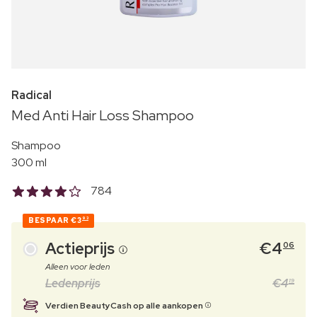
Radical
Med Anti Hair Loss Shampoo
Shampoo
300 ml
784
BESPAAR
€3
93
Actieprijs
€
4
06
Alleen voor leden
Ledenprijs
€
4
19
Verdien BeautyCash op alle aankopen