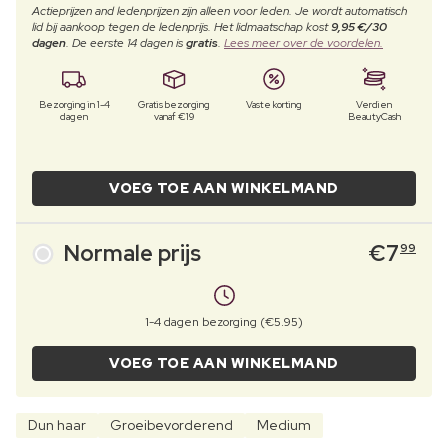
Actieprijzen and ledenprijzen zijn alleen voor leden. Je wordt automatisch
lid bij aankoop tegen de ledenprijs. Het lidmaatschap kost
9,95 €/30
dagen
. De eerste 14 dagen is
gratis
.
Lees meer over de voordelen.
Bezorging in 1-4
Gratis bezorging
Vaste korting
Verdien
dagen
vanaf €19
BeautyCash
VOEG TOE AAN WINKELMAND
Normale prijs
€
7
99
1-4 dagen bezorging (€5.95)
VOEG TOE AAN WINKELMAND
Dun haar
Groeibevorderend
Medium