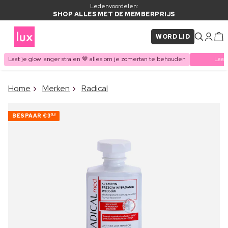
Ledenvoordelen:
SHOP ALLES MET DE MEMBERPRIJS
WORD LID
Laat je glow langer stralen 🤎 alles om je zomertan te behouden
Laat
×
Home
Merken
Radical
ITEM TOEGEVOEGD AAN
Vaak samen gekocht met
WINKELMAND
BESPAAR
€3
93