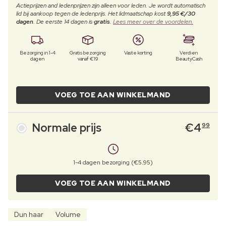
Actieprijzen and ledenprijzen zijn alleen voor leden. Je wordt automatisch
lid bij aankoop tegen de ledenprijs. Het lidmaatschap kost
9,95 €/30
dagen
. De eerste 14 dagen is
gratis
.
Lees meer over de voordelen.
Bezorging in 1-4
Gratis bezorging
Vaste korting
Verdien
dagen
vanaf €19
BeautyCash
VOEG TOE AAN WINKELMAND
Normale prijs
€
4
99
1-4 dagen bezorging (€5.95)
VOEG TOE AAN WINKELMAND
Dun haar
Volume