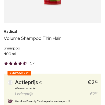
Radical
Volume Shampoo Thin Hair
Shampoo
400 ml
57
BESPAAR
€2
28
Actieprijs
€
2
71
Alleen voor leden
Ledenprijs
€
2
79
Verdien BeautyCash op alle aankopen