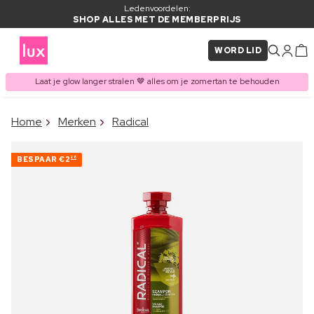
Ledenvoordelen:
SHOP ALLES MET DE MEMBERPRIJS
WORD LID
Laat je glow langer stralen 🤎 alles om je zomertan te behouden
×
Home
Merken
Radical
ITEM TOEGEVOEGD AAN
Vaak samen gekocht met
WINKELMAND
BESPAAR
€2
28