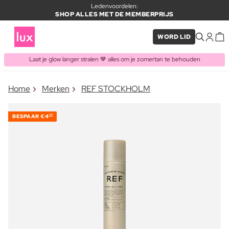
Ledenvoordelen:
SHOP ALLES MET DE MEMBERPRIJS
WORD LID
Laat je glow langer stralen 🤎 alles om je zomertan te behouden
×
Home
Merken
REF STOCKHOLM
ITEM TOEGEVOEGD AAN
Vaak samen gekocht met
WINKELMAND
BESPAAR
€4
90