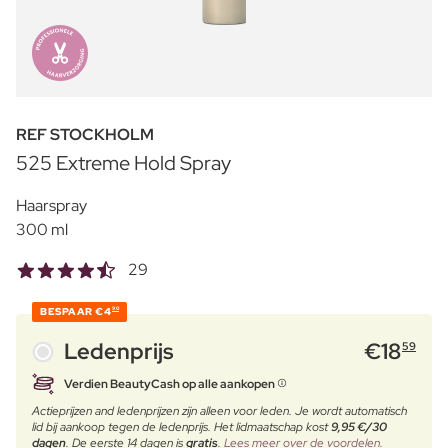
REF STOCKHOLM
525 Extreme Hold Spray
Haarspray
300 ml
29
BESPAAR
€4
90
Ledenprijs
€
18
59
Verdien BeautyCash op alle aankopen
Actieprijzen and ledenprijzen zijn alleen voor leden. Je wordt automatisch
lid bij aankoop tegen de ledenprijs. Het lidmaatschap kost
9,95 €/30
dagen
. De eerste 14 dagen is
gratis
.
Lees meer over de voordelen.