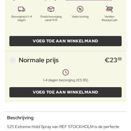
Bezorging in 1-4
Gratis bezorging
Vaste korting
Verdien
dagen
vanaf €19
BeautyCash
VOEG TOE AAN WINKELMAND
Normale prijs
€
23
49
1-4 dagen bezorging (€5.95)
VOEG TOE AAN WINKELMAND
Beschrijving
525 Extreme Hold Spray van REF STOCKHOLM is de perfecte