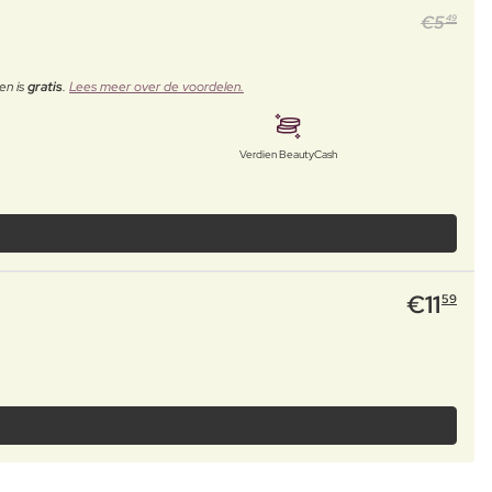
€
5
49
en is
gratis
.
Lees meer over de voordelen.
Verdien BeautyCash
€
11
59