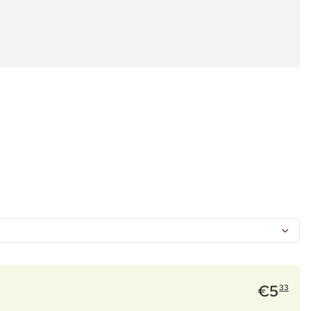
€
5
33