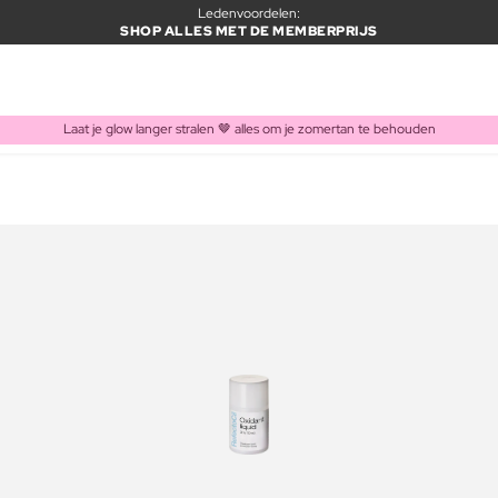
Ledenvoordelen:
SHOP ALLES MET DE MEMBERPRIJS
Laat je glow langer stralen 🤎 alles om je zomertan te behouden
ITEM TOEGEVOEGD AAN WINKELMAND
Vaak samen gekocht met