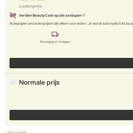
Ledenprijs
Verdien BeautyCash op alle aankopen
Actieprijzen and ledenprijzen zijn alleen voor leden. Je wordt automatisch lid bi
Bezorging in 1-4 dagen
Normale prijs