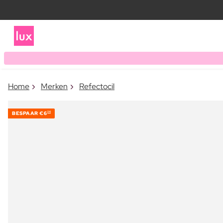
Home
Merken
Refectocil
BESPAAR
€6
26