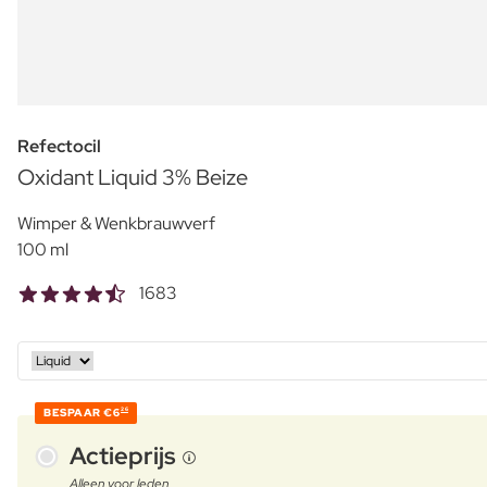
Refectocil
Oxidant Liquid 3% Beize
Wimper & Wenkbrauwverf
100 ml
1683
BESPAAR
€6
26
Actieprijs
Alleen voor leden