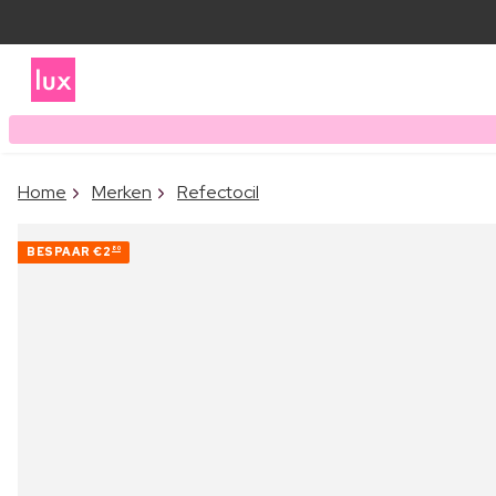
Home
Merken
Refectocil
BESPAAR
€2
80