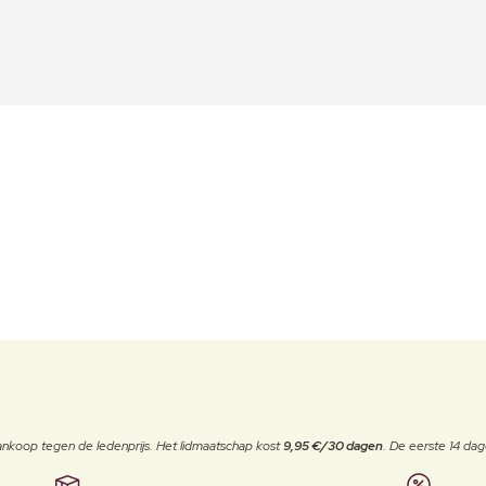
j aankoop tegen de ledenprijs. Het lidmaatschap kost
9,95 €/30 dagen
. De eerste 14 dag