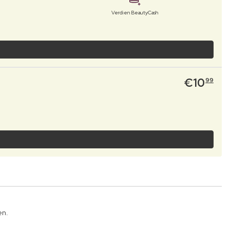
Verdien BeautyCash
€
10
99
en.