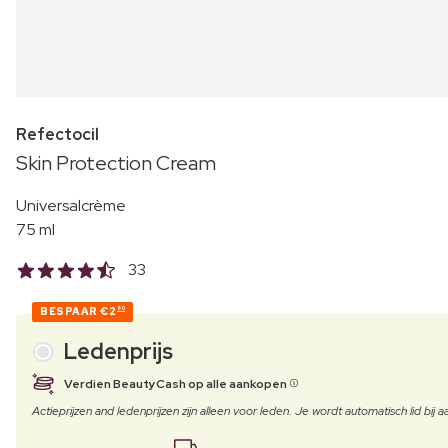
Refectocil
Skin Protection Cream
Universalcrème
75 ml
33
BESPAAR
€2
80
Ledenprijs
Verdien BeautyCash op alle aankopen
Actieprijzen and ledenprijzen zijn alleen voor leden. Je wordt automatisch lid bi