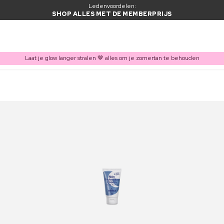
Ledenvoordelen:
SHOP ALLES MET DE MEMBERPRIJS
Laat je glow langer stralen 🤎 alles om je zomertan te behouden
ITEM TOEGEVOEGD AAN WINKELMAND
Vaak samen gekocht met