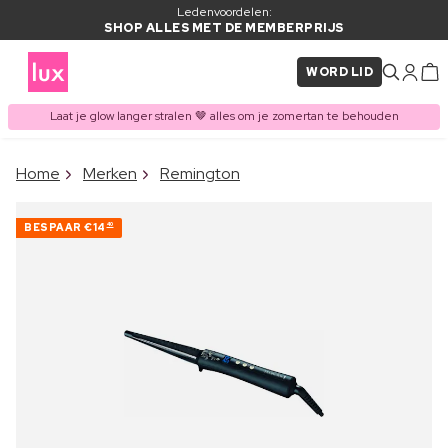
Ledenvoordelen:
SHOP ALLES MET DE MEMBERPRIJS
WORD LID
Laat je glow langer stralen 🤎 alles om je zomertan te behouden
×
Home
Merken
Remington
ITEM TOEGEVOEGD AAN
Vaak samen gekocht met
WINKELMAND
BESPAAR
€14
40