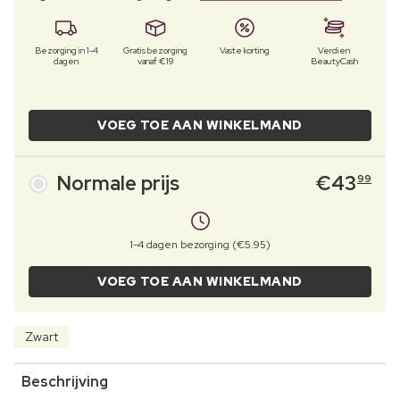
Bezorging in 1-4
Gratis bezorging
Vaste korting
Verdien
dagen
vanaf €19
BeautyCash
VOEG TOE AAN WINKELMAND
Normale prijs
€
43
99
1-4 dagen bezorging (€5.95)
VOEG TOE AAN WINKELMAND
Zwart
Beschrijving