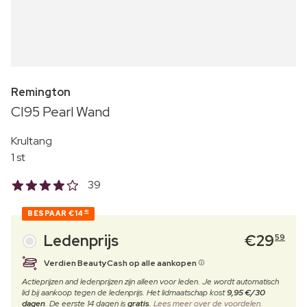
Remington
CI95 Pearl Wand
Krultang
1 st
39
BESPAAR
€14
40
Ledenprijs
€
29
59
Verdien BeautyCash op alle aankopen
Actieprijzen and ledenprijzen zijn alleen voor leden. Je wordt automatisch
lid bij aankoop tegen de ledenprijs. Het lidmaatschap kost
9,95 €/30
dagen
. De eerste 14 dagen is
gratis
.
Lees meer over de voordelen.