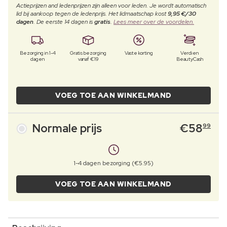
Actieprijzen and ledenprijzen zijn alleen voor leden. Je wordt automatisch
lid bij aankoop tegen de ledenprijs. Het lidmaatschap kost
9,95 €/30
dagen
. De eerste 14 dagen is
gratis
.
Lees meer over de voordelen.
Bezorging in 1-4
Gratis bezorging
Vaste korting
Verdien
dagen
vanaf €19
BeautyCash
VOEG TOE AAN WINKELMAND
Normale prijs
€
58
99
1-4 dagen bezorging (€5.95)
VOEG TOE AAN WINKELMAND