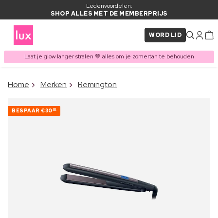
Ledenvoordelen:
SHOP ALLES MET DE MEMBERPRIJS
WORD LID
Laat je glow langer stralen 🤎 alles om je zomertan te behouden
×
Home
Merken
Remington
ITEM TOEGEVOEGD AAN
Vaak samen gekocht met
WINKELMAND
BESPAAR
€30
00