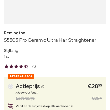
Remington
S5505 Pro Ceramic Ultra Hair Straightener
Stijltang
1 st
73
BESPAAR
€30
00
Actieprijs
€
28
99
Alleen voor leden
Ledenprijs
€
29
89
Verdien BeautyCash op alle aankopen