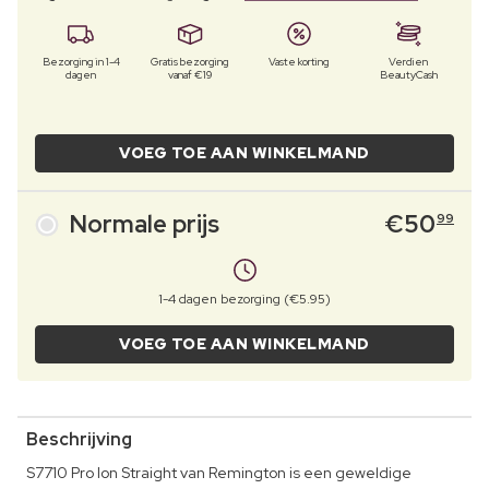
Bezorging in 1-4
Gratis bezorging
Vaste korting
Verdien
dagen
vanaf €19
BeautyCash
VOEG TOE AAN WINKELMAND
Normale prijs
€
50
99
1-4 dagen bezorging (€5.95)
VOEG TOE AAN WINKELMAND
Beschrijving
S7710 Pro Ion Straight van Remington is een geweldige