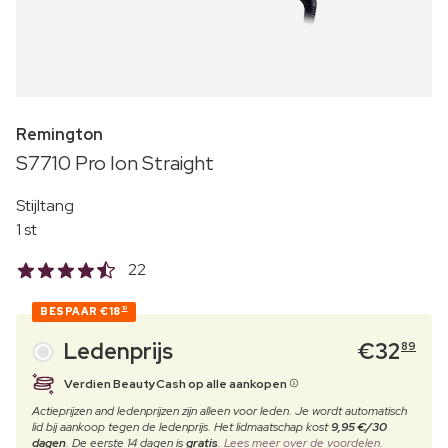
Remington
S7710 Pro Ion Straight
Stijltang
1 st
22
BESPAAR
€18
10
Ledenprijs
€
32
89
Verdien BeautyCash op alle aankopen
Actieprijzen and ledenprijzen zijn alleen voor leden. Je wordt automatisch
lid bij aankoop tegen de ledenprijs. Het lidmaatschap kost
9,95 €/30
dagen
. De eerste 14 dagen is
gratis
.
Lees meer over de voordelen.