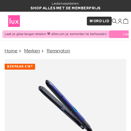
Ledenvoordelen:
SHOP ALLES MET DE MEMBERPRIJS
WORD LID
Laat je glow langer stralen 🤎 alles om je zomertan te behouden
Laat
×
Home
Merken
Remington
ITEM TOEGEVOEGD AAN
Vaak samen gekocht met
WINKELMAND
BESPAAR
€18
10