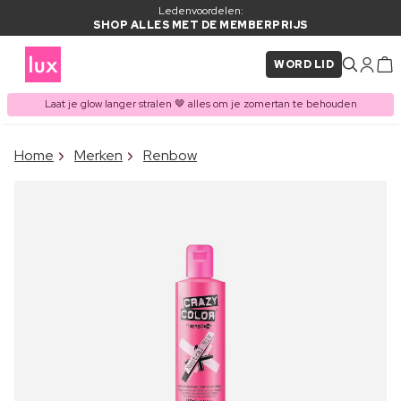
Ledenvoordelen:
SHOP ALLES MET DE MEMBERPRIJS
WORD LID
Laat je glow langer stralen 🤎 alles om je zomertan te behouden
×
Home
Merken
Renbow
ITEM TOEGEVOEGD AAN
Vaak samen gekocht met
WINKELMAND