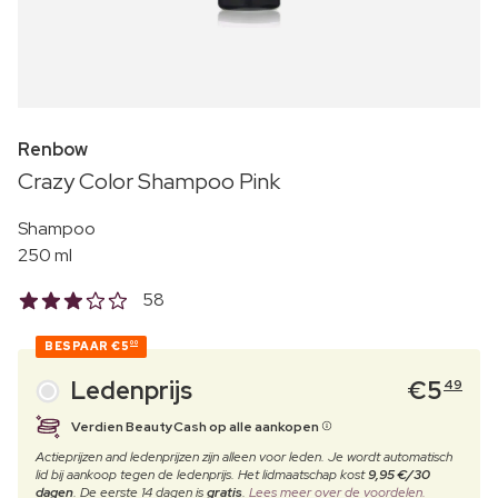
Renbow
Crazy Color Shampoo Pink
Shampoo
250 ml
58
BESPAAR
€5
00
Ledenprijs
€
5
49
Verdien BeautyCash op alle aankopen
Actieprijzen and ledenprijzen zijn alleen voor leden. Je wordt automatisch
lid bij aankoop tegen de ledenprijs. Het lidmaatschap kost
9,95 €/30
dagen
. De eerste 14 dagen is
gratis
.
Lees meer over de voordelen.