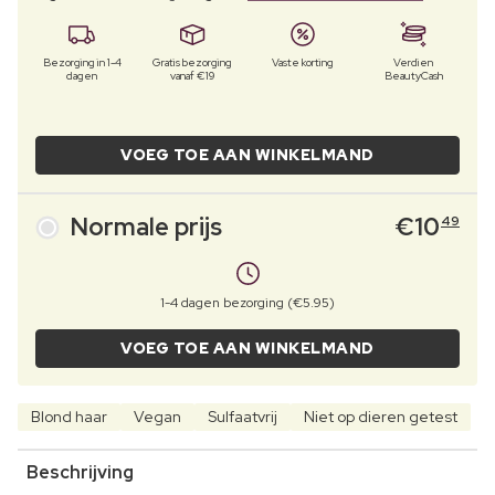
Bezorging in 1-4
Gratis bezorging
Vaste korting
Verdien
dagen
vanaf €19
BeautyCash
VOEG TOE AAN WINKELMAND
Normale prijs
€
10
49
1-4 dagen bezorging (€5.95)
VOEG TOE AAN WINKELMAND
Blond haar
Vegan
Sulfaatvrij
Niet op dieren getest
Beschrijving