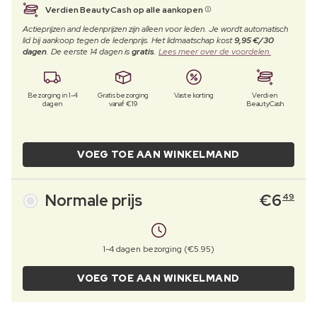
Verdien BeautyCash op alle aankopen
Actieprijzen and ledenprijzen zijn alleen voor leden. Je wordt automatisch
lid bij aankoop tegen de ledenprijs. Het lidmaatschap kost
9,95 €/30
dagen
. De eerste 14 dagen is
gratis
.
Lees meer over de voordelen.
Bezorging in 1-4
Gratis bezorging
Vaste korting
Verdien
dagen
vanaf €19
BeautyCash
VOEG TOE AAN WINKELMAND
Normale prijs
€
6
49
1-4 dagen bezorging (€5.95)
VOEG TOE AAN WINKELMAND