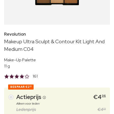
Revolution
Makeup Ultra Sculpt & Contour Kit Light And
Medium C04
Make-Up Palette
11 g
161
BESPAAR
€2
43
Actieprijs
€
4
06
Alleen voor leden
Ledenprijs
€
4
59