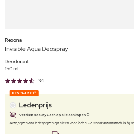
Rexona
Invisible Aqua Deospray
Deodorant
150 ml
34
BESPAAR
€1
40
Ledenprijs
Verdien BeautyCash op alle aankopen
Actieprijzen and ledenprijzen zijn alleen voor leden. Je wordt automatisch lid bi