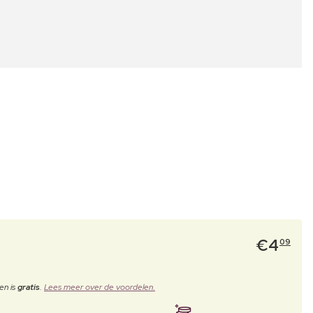
€
4
09
en is
gratis
.
Lees meer over de voordelen.