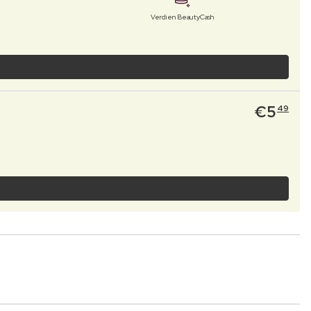
Verdien BeautyCash
€
5
49