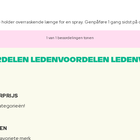
older overraskende længe for en spray. Genpåføre 1 gang sidst på dage
1 van 1 beoordelingen tonen
DELEN LEDENVOORDELEN LEDEN
RPRIJS
categorieën!
LEN
favoriete merk