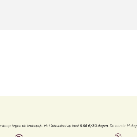
j aankoop tegen de ledenprijs. Het lidmaatschap kost
9,95 €/30 dagen
. De eerste 14 dag