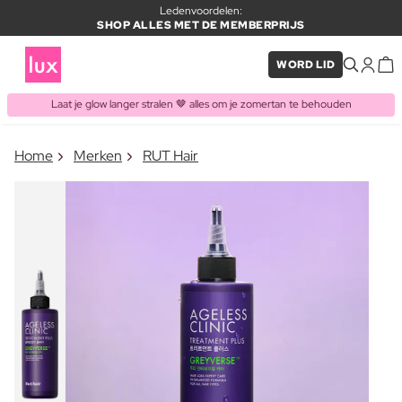
Ledenvoordelen:
SHOP ALLES MET DE MEMBERPRIJS
WORD LID
Laat je glow langer stralen 🤎 alles om je zomertan te behouden
×
Home
Merken
RUT Hair
ITEM TOEGEVOEGD AAN
Vaak samen gekocht met
WINKELMAND