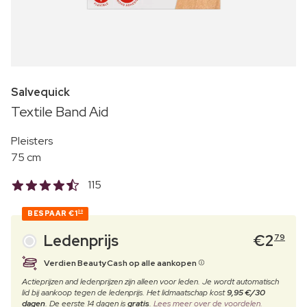
Salvequick
Textile Band Aid
Pleisters
75 cm
115
BESPAAR
€1
20
Ledenprijs
€
2
79
Verdien BeautyCash op alle aankopen
Actieprijzen and ledenprijzen zijn alleen voor leden. Je wordt automatisch
lid bij aankoop tegen de ledenprijs. Het lidmaatschap kost
9,95 €/30
dagen
. De eerste 14 dagen is
gratis
.
Lees meer over de voordelen.