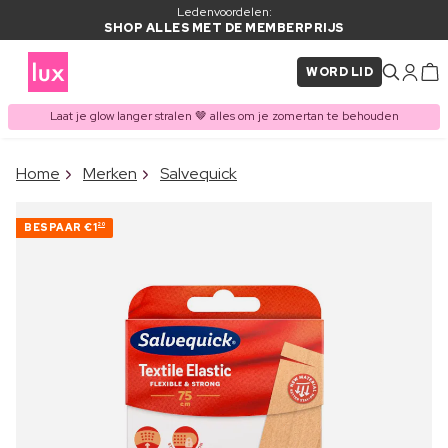
Ledenvoordelen:
SHOP ALLES MET DE MEMBERPRIJS
WORD LID
Laat je glow langer stralen 🤎 alles om je zomertan te behouden
×
Home
Merken
Salvequick
ITEM TOEGEVOEGD AAN
Vaak samen gekocht met
WINKELMAND
BESPAAR
€1
20