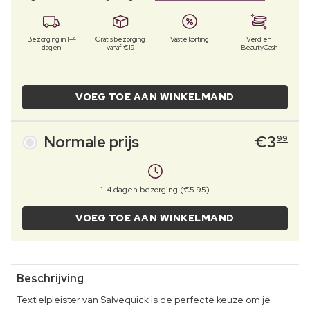
Bezorging in 1-4
Gratis bezorging
Vaste korting
Verdien
dagen
vanaf €19
BeautyCash
VOEG TOE AAN WINKELMAND
Normale prijs
€
3
99
1-4 dagen bezorging (€5.95)
VOEG TOE AAN WINKELMAND
Beschrijving
Textielpleister van Salvequick is de perfecte keuze om je