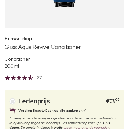
Schwarzkopf
Gliss Aqua Revive Conditioner
Conditioner
200 ml
22
Ledenprijs
€
3
09
Verdien BeautyCash op alle aankopen
Actieprijzen and ledenprijzen zijn alleen voor leden. Je wordt automatisch
lid bij aankoop tegen de ledenprijs. Het lidmaatschap kost
9,95 €/30
dagen
. De eerste 14 dagen is
gratis
.
Lees meer over de voordelen.