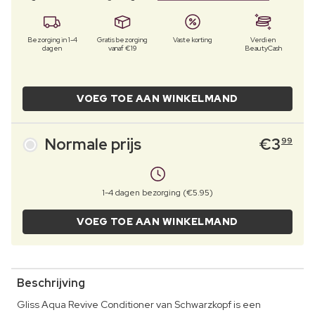
Bezorging in 1-4
Gratis bezorging
Vaste korting
Verdien
dagen
vanaf €19
BeautyCash
VOEG TOE AAN WINKELMAND
Normale prijs
€
3
99
1-4 dagen bezorging (€5.95)
VOEG TOE AAN WINKELMAND
Beschrijving
Gliss Aqua Revive Conditioner van Schwarzkopf is een