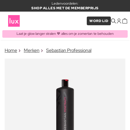
Ledenvoordelen:
SHOP ALLES MET DE MEMBERPRIJS
WORD LID
Laat je glow langer stralen 🤎 alles om je zomertan te behouden
×
Home
Merken
Sebastian Professional
ITEM TOEGEVOEGD AAN
Vaak samen gekocht met
WINKELMAND