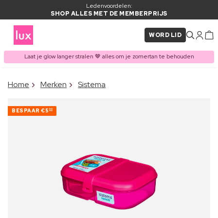
Ledenvoordelen:
SHOP ALLES MET DE MEMBERPRIJS
WORD LID
Laat je glow langer stralen 🤎 alles om je zomertan te behouden
×
Home
Merken
Sistema
ITEM TOEGEVOEGD AAN
Vaak samen gekocht met
WINKELMAND
BESPAAR
€5
00