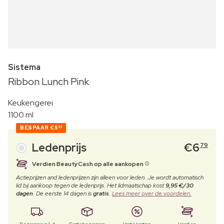
Sistema
Ribbon Lunch Pink
Keukengerei
1100 ml
BESPAAR
€5
00
Ledenprijs
€
6
79
Verdien BeautyCash op alle aankopen
Actieprijzen and ledenprijzen zijn alleen voor leden. Je wordt automatisch
lid bij aankoop tegen de ledenprijs. Het lidmaatschap kost
9,95 €/30
dagen
. De eerste 14 dagen is
gratis
.
Lees meer over de voordelen.