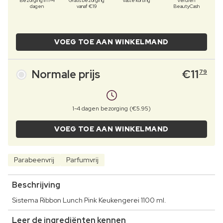
Bezorging in 1-4
Gratis bezorging
Vaste korting
Verdien
dagen
vanaf €19
BeautyCash
VOEG TOE AAN WINKELMAND
Normale prijs
€
11
79
1-4 dagen bezorging (€5.95)
VOEG TOE AAN WINKELMAND
Parabeenvrij
Parfumvrij
Beschrijving
Sistema Ribbon Lunch Pink Keukengerei 1100 ml.
Leer de ingrediënten kennen