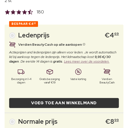
2 st
180
BESPAAR
€4
30
Ledenprijs
€
4
69
Verdien BeautyCash op alle aankopen
Actieprijzen and ledenprijzen zijn alleen voor leden. Je wordt automatisch
lid bij aankoop tegen de ledenprijs. Het lidmaatschap kost
9,95 €/30
dagen
. De eerste 14 dagen is
gratis
.
Lees meer over de voordelen.
Bezorging in 1-4
Gratis bezorging
Vaste korting
Verdien
dagen
vanaf €19
BeautyCash
VOEG TOE AAN WINKELMAND
Normale prijs
€
8
99