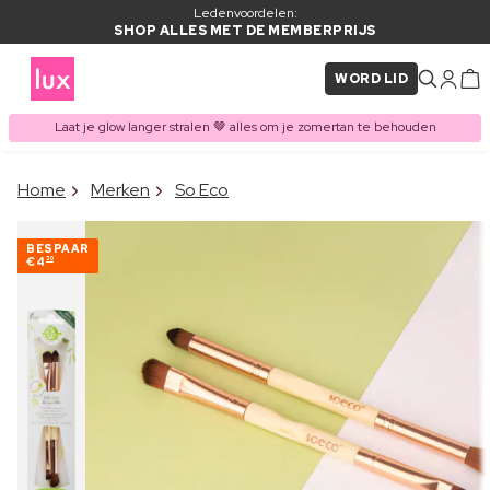
Ledenvoordelen:
SHOP ALLES MET DE MEMBERPRIJS
WORD LID
Laat je glow langer stralen 🤎 alles om je zomertan te behouden
×
Home
Merken
So Eco
ITEM TOEGEVOEGD AAN
Vaak samen gekocht met
WINKELMAND
BESPAAR
€4
30