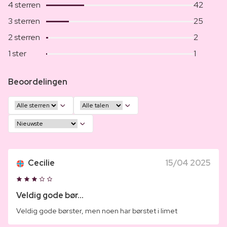
4 sterren
42
3 sterren
25
2 sterren
2
1 ster
1
Beoordelingen
Cecilie
15/04 2025
Veldig gode bør...
Veldig gode børster, men noen har børstet i limet