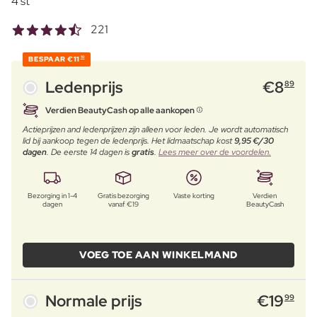
4 st
221
BESPAAR
€11
10
Ledenprijs
€
8
89
Verdien BeautyCash op alle aankopen
Actieprijzen and ledenprijzen zijn alleen voor leden. Je wordt automatisch
lid bij aankoop tegen de ledenprijs. Het lidmaatschap kost
9,95 €/30
dagen
. De eerste 14 dagen is
gratis
.
Lees meer over de voordelen.
Bezorging in 1-4
Gratis bezorging
Vaste korting
Verdien
dagen
vanaf €19
BeautyCash
VOEG TOE AAN WINKELMAND
Normale prijs
€
19
99