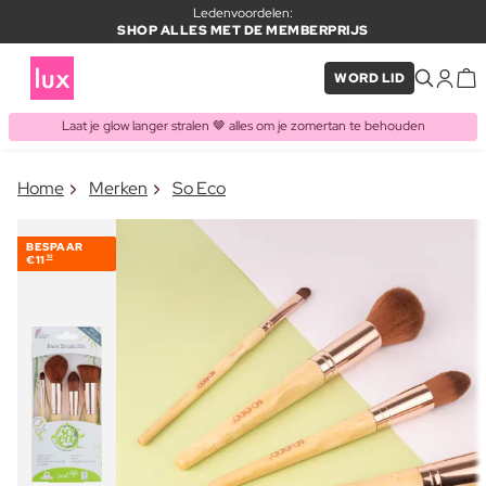
Ledenvoordelen:
SHOP ALLES MET DE MEMBERPRIJS
WORD LID
Laat je glow langer stralen 🤎 alles om je zomertan te behouden
×
Home
Merken
So Eco
ITEM TOEGEVOEGD AAN
Vaak samen gekocht met
WINKELMAND
BESPAAR
€11
10