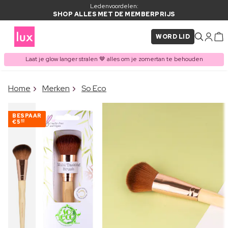
Ledenvoordelen:
SHOP ALLES MET DE MEMBERPRIJS
WORD LID
Laat je glow langer stralen 🤎 alles om je zomertan te behouden
×
Home
Merken
So Eco
ITEM TOEGEVOEGD AAN
Vaak samen gekocht met
WINKELMAND
BESPAAR
€5
40