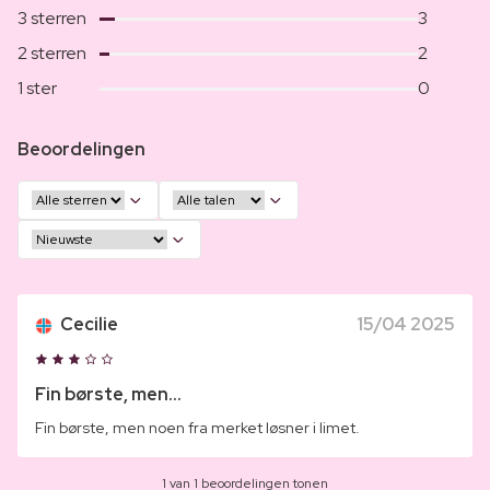
3 sterren
3
2 sterren
2
1 ster
0
Beoordelingen
Cecilie
15/04 2025
Fin børste, men...
Fin børste, men noen fra merket løsner i limet.
1 van 1 beoordelingen tonen