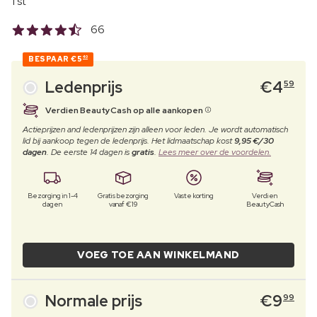
1 st
66
BESPAAR
€5
40
Ledenprijs
€
4
59
Verdien BeautyCash op alle aankopen
Actieprijzen and ledenprijzen zijn alleen voor leden. Je wordt automatisch
lid bij aankoop tegen de ledenprijs. Het lidmaatschap kost
9,95 €/30
dagen
. De eerste 14 dagen is
gratis
.
Lees meer over de voordelen.
Bezorging in 1-4
Gratis bezorging
Vaste korting
Verdien
dagen
vanaf €19
BeautyCash
VOEG TOE AAN WINKELMAND
Normale prijs
€
9
99