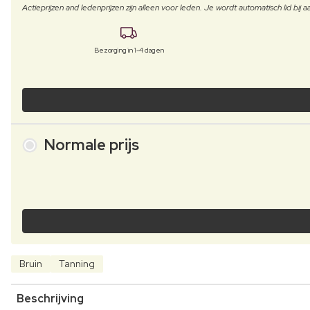
Actieprijzen and ledenprijzen zijn alleen voor leden. Je wordt automatisch lid bi
Bezorging in 1-4 dagen
Normale prijs
Bruin
Tanning
Beschrijving