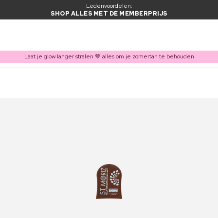
Ledenvoordelen:
SHOP ALLES MET DE MEMBERPRIJS
Laat je glow langer stralen 🤎 alles om je zomertan te behouden
ITEM TOEGEVOEGD AAN WINKELMAND
Vaak samen gekocht met