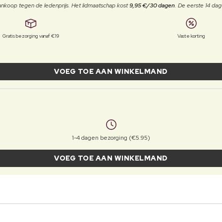
j aankoop tegen de ledenprijs. Het lidmaatschap kost
9,95 €/30 dagen
. De eerste 14 dag
Gratis bezorging vanaf €19
Vaste korting
VOEG TOE AAN WINKELMAND
1-4 dagen bezorging (€5.95)
VOEG TOE AAN WINKELMAND