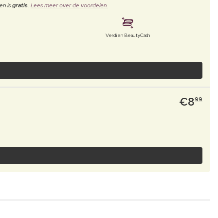
en is
gratis
.
Lees meer over de voordelen.
Verdien BeautyCash
€
8
99