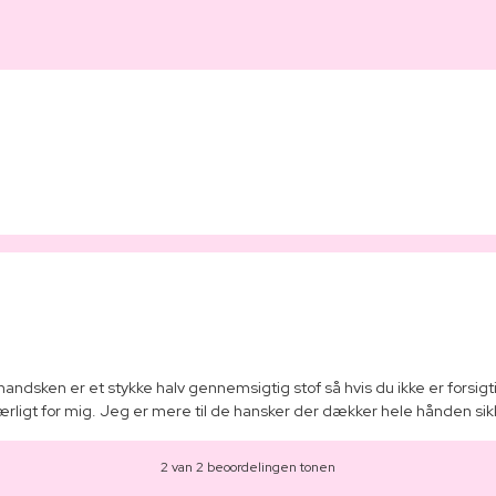
 handsken er et stykke halv gennemsigtig stof så hvis du ikke er forsi
ærligt for mig. Jeg er mere til de hansker der dækker hele hånden sik
2 van 2 beoordelingen tonen