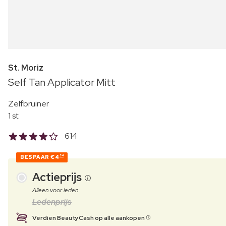
St. Moriz
Self Tan Applicator Mitt
Zelfbruiner
1 st
614
BESPAAR
€4
54
Actieprijs
Alleen voor leden
Ledenprijs
Verdien BeautyCash op alle aankopen