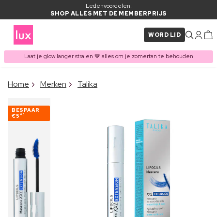
Ledenvoordelen:
SHOP ALLES MET DE MEMBERPRIJS
WORD LID
Laat je glow langer stralen 🤎 alles om je zomertan te behouden
×
Home
Merken
Talika
ITEM TOEGEVOEGD AAN
Vaak samen gekocht met
WINKELMAND
BESPAAR
€5
60