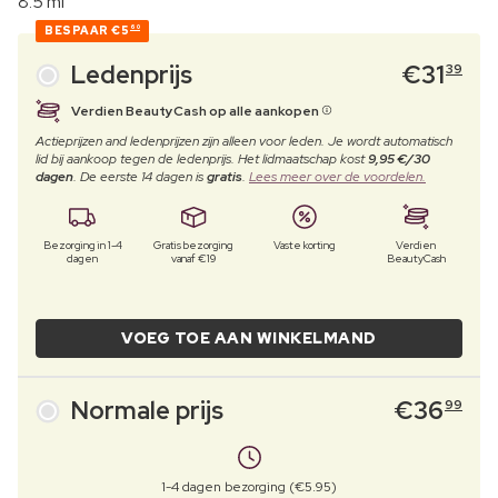
8.5 ml
BESPAAR
€5
60
Ledenprijs
€
31
39
Verdien BeautyCash op alle aankopen
Actieprijzen and ledenprijzen zijn alleen voor leden. Je wordt automatisch
lid bij aankoop tegen de ledenprijs. Het lidmaatschap kost
9,95 €/30
dagen
. De eerste 14 dagen is
gratis
.
Lees meer over de voordelen.
Bezorging in 1-4
Gratis bezorging
Vaste korting
Verdien
dagen
vanaf €19
BeautyCash
VOEG TOE AAN WINKELMAND
Normale prijs
€
36
99
1-4 dagen bezorging (€5.95)