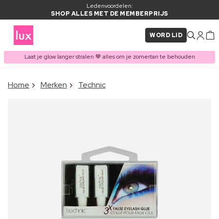
Ledenvoordelen:
SHOP ALLES MET DE MEMBERPRIJS
WORD LID
Laat je glow langer stralen 🤎 alles om je zomertan te behouden
×
Home
Merken
Technic
ITEM TOEGEVOEGD AAN
Vaak samen gekocht met
WINKELMAND