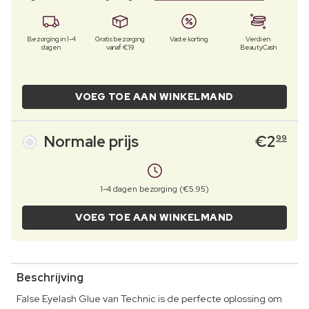
Bezorging in 1-4
Gratis bezorging
Vaste korting
Verdien
dagen
vanaf €19
BeautyCash
VOEG TOE AAN WINKELMAND
Normale prijs
€
2
99
1-4 dagen bezorging (€5.95)
VOEG TOE AAN WINKELMAND
Beschrijving
False Eyelash Glue van Technic is de perfecte oplossing om