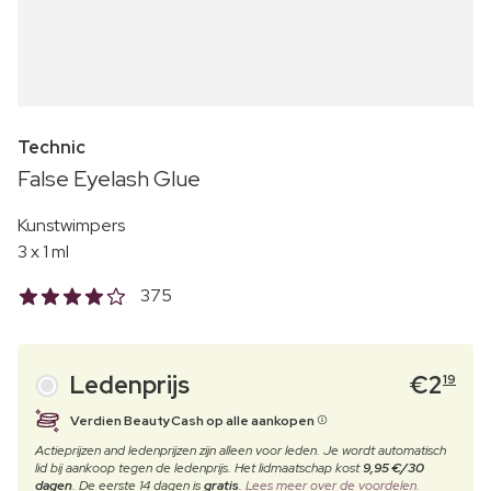
Technic
False Eyelash Glue
Kunstwimpers
3 x 1 ml
375
Ledenprijs
€
2
19
Verdien BeautyCash op alle aankopen
Actieprijzen and ledenprijzen zijn alleen voor leden. Je wordt automatisch
lid bij aankoop tegen de ledenprijs. Het lidmaatschap kost
9,95 €/30
dagen
. De eerste 14 dagen is
gratis
.
Lees meer over de voordelen.