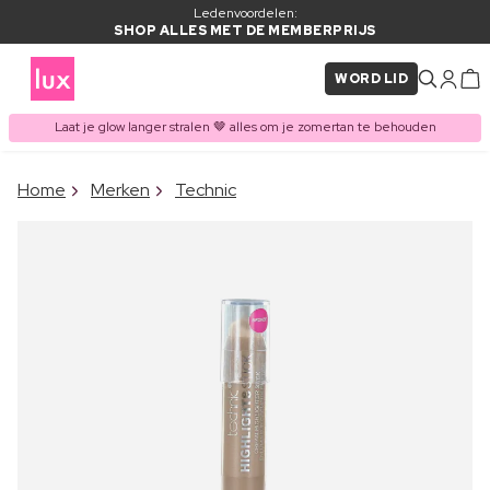
Ledenvoordelen:
SHOP ALLES MET DE MEMBERPRIJS
WORD LID
Laat je glow langer stralen 🤎 alles om je zomertan te behouden
×
Home
Merken
Technic
ITEM TOEGEVOEGD AAN
Vaak samen gekocht met
WINKELMAND