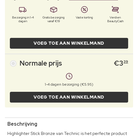
Bezorging in 1-4
Gratis bezorging
Vaste korting
Verdien
dagen
vanaf €19
BeautyCash
VOEG TOE AAN WINKELMAND
Normale prijs
€
3
39
1-4 dagen bezorging (€5.95)
VOEG TOE AAN WINKELMAND
Beschrijving
Highlighter Stick Bronze van Technic is het perfecte product