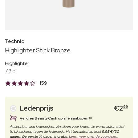
Technic
Highlighter Stick Bronze
Highlighter
7,3 g
159
Ledenprijs
€
2
99
Verdien BeautyCash op alle aankopen
Actieprijzen and ledenprijzen zijn alleen voor leden. Je wordt automatisch
lid bij aankoop tegen de ledenprijs. Het lidmaatschap kost
9,95 €/30
dagen
. De eerste 14 dagen is
gratis
.
Lees meer over de voordelen.