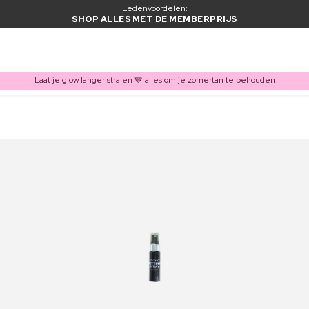
Ledenvoordelen:
SHOP ALLES MET DE MEMBERPRIJS
Laat je glow langer stralen 🤎 alles om je zomertan te behouden
ITEM TOEGEVOEGD AAN WINKELMAND
Vaak samen gekocht met