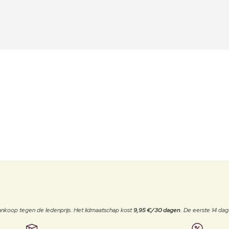
j aankoop tegen de ledenprijs. Het lidmaatschap kost
9,95 €/30 dagen
. De eerste 14 dag