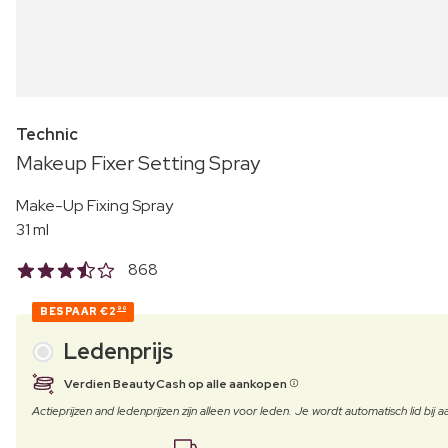
Technic
Makeup Fixer Setting Spray
Make-Up Fixing Spray
31 ml
868
BESPAAR
€2
90
Ledenprijs
Verdien BeautyCash op alle aankopen
Actieprijzen and ledenprijzen zijn alleen voor leden. Je wordt automatisch lid bi