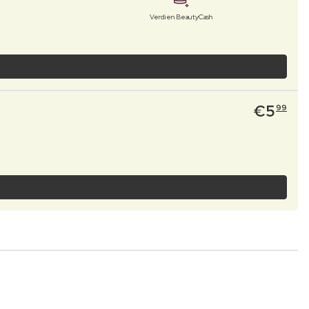
Verdien BeautyCash
€
5
99