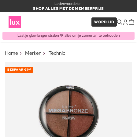
Ledenvoordelen:
SHOP ALLES MET DE MEMBERPRIJS
WORD LID
Laat je glow langer stralen 🤎 alles om je zomertan te behouden
×
Home
Merken
Technic
ITEM TOEGEVOEGD AAN
Vaak samen gekocht met
WINKELMAND
BESPAAR
€1
70