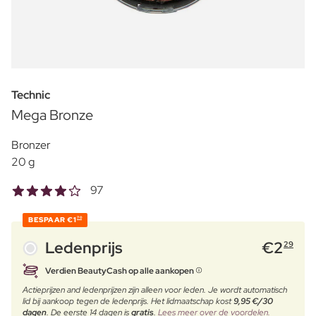
Technic
Mega Bronze
Bronzer
20 g
97
BESPAAR
€1
70
Ledenprijs
€
2
29
Verdien BeautyCash op alle aankopen
Actieprijzen and ledenprijzen zijn alleen voor leden. Je wordt automatisch
lid bij aankoop tegen de ledenprijs. Het lidmaatschap kost
9,95 €/30
dagen
. De eerste 14 dagen is
gratis
.
Lees meer over de voordelen.