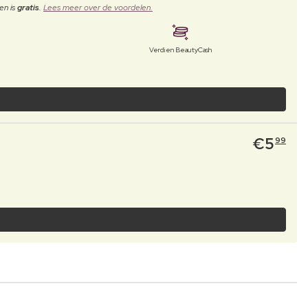
en is
gratis
.
Lees meer over de voordelen.
Verdien BeautyCash
€
5
99