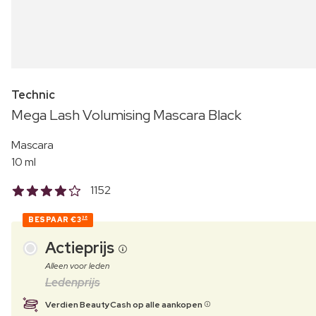
Technic
Mega Lash Volumising Mascara Black
Mascara
10 ml
1152
BESPAAR
€3
38
Actieprijs
Alleen voor leden
Ledenprijs
Verdien BeautyCash op alle aankopen