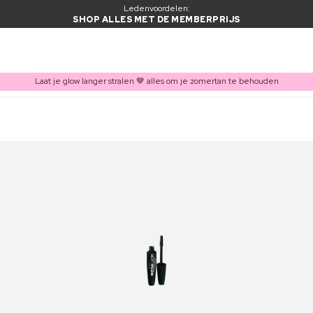
Ledenvoordelen:
SHOP ALLES MET DE MEMBERPRIJS
Laat je glow langer stralen 🤎 alles om je zomertan te behouden
ITEM TOEGEVOEGD AAN WINKELMAND
Vaak samen gekocht met