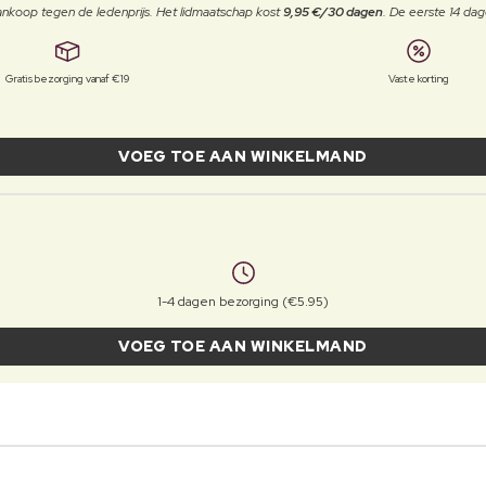
j aankoop tegen de ledenprijs. Het lidmaatschap kost
9,95 €/30 dagen
. De eerste 14 dag
Gratis bezorging vanaf €19
Vaste korting
VOEG TOE AAN WINKELMAND
1-4 dagen bezorging (€5.95)
VOEG TOE AAN WINKELMAND