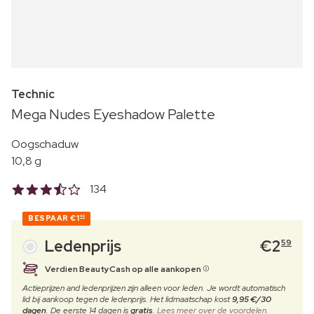
Technic
Mega Nudes Eyeshadow Palette
Oogschaduw
10,8 g
134
BESPAAR
€1
40
Ledenprijs
€
2
59
Verdien BeautyCash op alle aankopen
Actieprijzen and ledenprijzen zijn alleen voor leden. Je wordt automatisch
lid bij aankoop tegen de ledenprijs. Het lidmaatschap kost
9,95 €/30
dagen
. De eerste 14 dagen is
gratis
.
Lees meer over de voordelen.