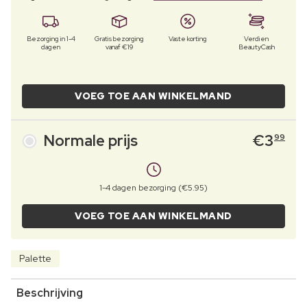
Bezorging in 1-4
Gratis bezorging
Vaste korting
Verdien
dagen
vanaf €19
BeautyCash
VOEG TOE AAN WINKELMAND
Normale prijs
€
3
99
1-4 dagen bezorging (€5.95)
VOEG TOE AAN WINKELMAND
Palette
Beschrijving