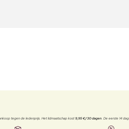
j aankoop tegen de ledenprijs. Het lidmaatschap kost
9,95 €/30 dagen
. De eerste 14 dag