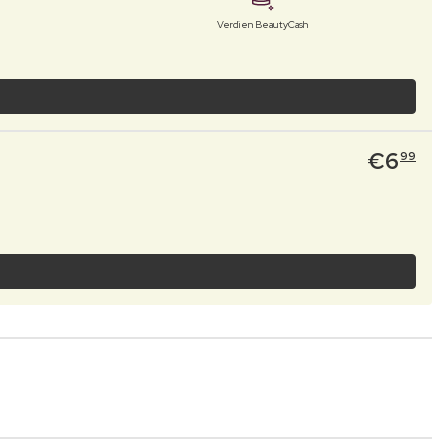
Verdien BeautyCash
€
6
99