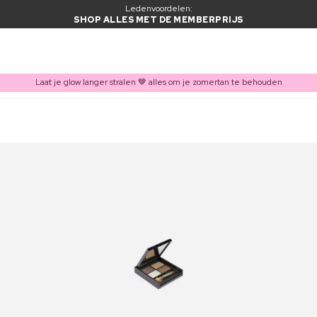
Ledenvoordelen:
SHOP ALLES MET DE MEMBERPRIJS
Laat je glow langer stralen 🤎 alles om je zomertan te behouden
ITEM TOEGEVOEGD AAN WINKELMAND
Vaak samen gekocht met