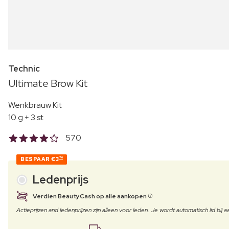
Technic
Ultimate Brow Kit
Wenkbrauw Kit
10 g + 3 st
570
BESPAAR
€3
70
Ledenprijs
Verdien BeautyCash op alle aankopen
Actieprijzen and ledenprijzen zijn alleen voor leden. Je wordt automatisch lid bi