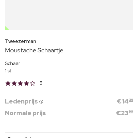
OUTLET
Tweezerman
Moustache Schaartje
Schaar
1 st
5
Ledenprijs
€
14
39
Normale prijs
€
23
99