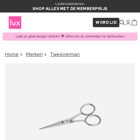
Ledenvoordelen:
SHOP ALLES MET DE MEMBERPRIJS
WORD LID
Laat je glow langer stralen 🤎 alles om je zomertan te behouden
×
Home
Merken
Tweezerman
ITEM TOEGEVOEGD AAN
Vaak samen gekocht met
WINKELMAND