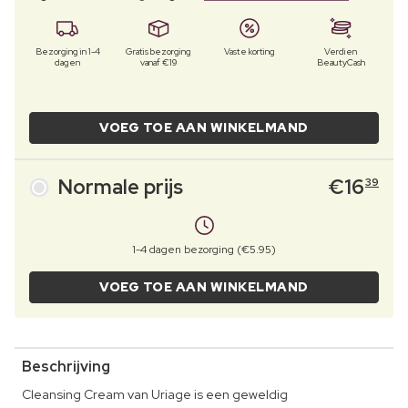
Bezorging in 1-4
Gratis bezorging
Vaste korting
Verdien
dagen
vanaf €19
BeautyCash
VOEG TOE AAN WINKELMAND
Normale prijs
€
16
39
1-4 dagen bezorging (€5.95)
VOEG TOE AAN WINKELMAND
Beschrijving
Cleansing Cream van Uriage is een geweldig