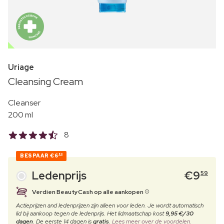
OUTLET
Uriage
Cleansing Cream
Cleanser
200 ml
8
BESPAAR
€6
80
Ledenprijs
€
9
59
Verdien BeautyCash op alle aankopen
Actieprijzen and ledenprijzen zijn alleen voor leden. Je wordt automatisch
lid bij aankoop tegen de ledenprijs. Het lidmaatschap kost
9,95 €/30
dagen
. De eerste 14 dagen is
gratis
.
Lees meer over de voordelen.