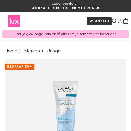
Ledenvoordelen:
SHOP ALLES MET DE MEMBERPRIJS
WORD LID
Laat je glow langer stralen 🤎 alles om je zomertan te behouden
×
Home
Merken
Uriage
ITEM TOEGEVOEGD AAN
Vaak samen gekocht met
WINKELMAND
BESPAAR
€6
80