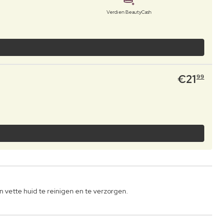
Verdien BeautyCash
€
21
99
 vette huid te reinigen en te verzorgen.