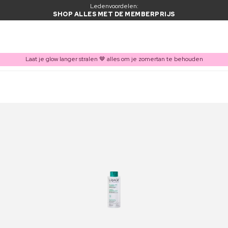
Ledenvoordelen:
SHOP ALLES MET DE MEMBERPRIJS
Laat je glow langer stralen 🤎 alles om je zomertan te behouden
ITEM TOEGEVOEGD AAN WINKELMAND
Vaak samen gekocht met