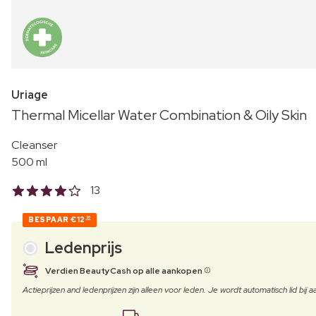
Uriage
Thermal Micellar Water Combination & Oily Skin
Cleanser
500 ml
13
BESPAAR
€12
30
Ledenprijs
Verdien BeautyCash op alle aankopen
Actieprijzen and ledenprijzen zijn alleen voor leden. Je wordt automatisch lid bi