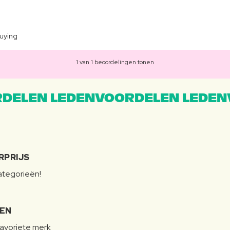
buying
1 van 1 beoordelingen tonen
DELEN LEDENVOORDELEN LEDEN
RPRIJS
categorieën!
LEN
favoriete merk