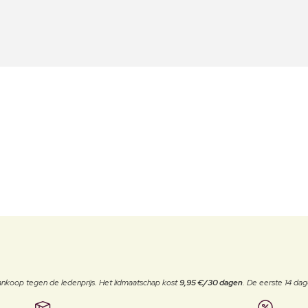
j aankoop tegen de ledenprijs. Het lidmaatschap kost
9,95 €/30 dagen
. De eerste 14 dag