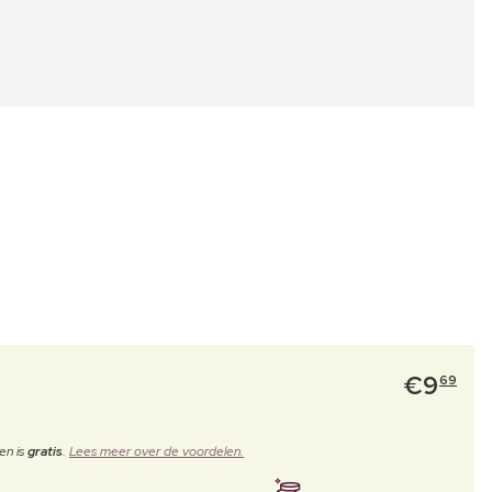
€
9
69
en is
gratis
.
Lees meer over de voordelen.