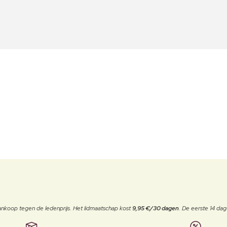
j aankoop tegen de ledenprijs. Het lidmaatschap kost
9,95 €/30 dagen
. De eerste 14 dag