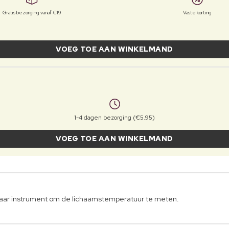
Gratis bezorging vanaf €19
Vaste korting
VOEG TOE AAN WINKELMAND
1-4 dagen bezorging (€5.95)
VOEG TOE AAN WINKELMAND
baar instrument om de lichaamstemperatuur te meten.