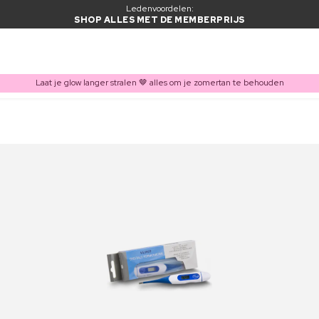
Ledenvoordelen:
SHOP ALLES MET DE MEMBERPRIJS
Laat je glow langer stralen 🤎 alles om je zomertan te behouden
ITEM TOEGEVOEGD AAN WINKELMAND
Vaak samen gekocht met