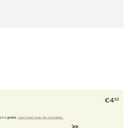
€
4
69
en is
gratis
.
Lees meer over de voordelen.