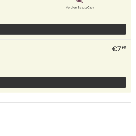
Verdien BeautyCash
€
7
99