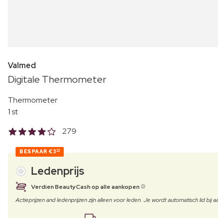
Valmed
Digitale Thermometer
Thermometer
1 st
279
BESPAAR
€3
30
Ledenprijs
Verdien BeautyCash op alle aankopen
Actieprijzen and ledenprijzen zijn alleen voor leden. Je wordt automatisch lid bi